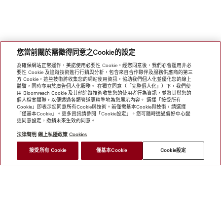
您當前關於需徵得同意之Cookie的設定
為確保網站正常運作，美諾使用必要性 Cookie。經您同意後，我們亦會運用非必
要性 Cookie 及追蹤技術進行行銷與分析，包含來自合作夥伴及服務供應商的第三
方 Cookie。這些技術將收集您的網站使用資訊，協助我們個人化並優化您的線上
體驗，同時亦用於廣告個人化服務。 在獨立同意（「完整個人化」）下，我們使
用 Bloomreach Cookie 及其他追蹤技術收集您的使用者行為資訊，並將其與您的
個人檔案關聯，以便透過各類管道更精準地為您展示內容。 選擇「接受所有
Cookie」即表示您同意所有Cookie與技術。若僅需基本Cookie與技術，請選擇
「僅基本Cookie」。更多資訊請參閱「Cookie設定」。您可隨時透過偏好中心變
更同意設定，撤銷未來生效的同意。
法律聲明
網上私隱政策
Cookies
接受所有 Cookie
僅基本Cookie
Cookie設定
網上商店
新聞快訊
Miele@home
聯絡方式
使用者手冊