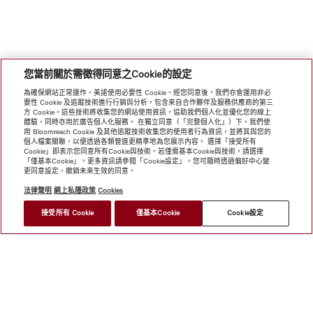
您當前關於需徵得同意之Cookie的設定
為確保網站正常運作，美諾使用必要性 Cookie。經您同意後，我們亦會運用非必
要性 Cookie 及追蹤技術進行行銷與分析，包含來自合作夥伴及服務供應商的第三
方 Cookie。這些技術將收集您的網站使用資訊，協助我們個人化並優化您的線上
體驗，同時亦用於廣告個人化服務。 在獨立同意（「完整個人化」）下，我們使
用 Bloomreach Cookie 及其他追蹤技術收集您的使用者行為資訊，並將其與您的
個人檔案關聯，以便透過各類管道更精準地為您展示內容。 選擇「接受所有
Cookie」即表示您同意所有Cookie與技術。若僅需基本Cookie與技術，請選擇
「僅基本Cookie」。更多資訊請參閱「Cookie設定」。您可隨時透過偏好中心變
更同意設定，撤銷未來生效的同意。
法律聲明
網上私隱政策
Cookies
接受所有 Cookie
僅基本Cookie
Cookie設定
網上商店
新聞快訊
Miele@home
聯絡方式
使用者手冊