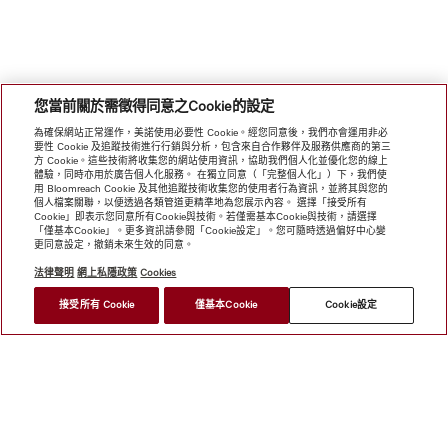
您當前關於需徵得同意之Cookie的設定
為確保網站正常運作，美諾使用必要性 Cookie。經您同意後，我們亦會運用非必
要性 Cookie 及追蹤技術進行行銷與分析，包含來自合作夥伴及服務供應商的第三
方 Cookie。這些技術將收集您的網站使用資訊，協助我們個人化並優化您的線上
體驗，同時亦用於廣告個人化服務。 在獨立同意（「完整個人化」）下，我們使
用 Bloomreach Cookie 及其他追蹤技術收集您的使用者行為資訊，並將其與您的
個人檔案關聯，以便透過各類管道更精準地為您展示內容。 選擇「接受所有
Cookie」即表示您同意所有Cookie與技術。若僅需基本Cookie與技術，請選擇
「僅基本Cookie」。更多資訊請參閱「Cookie設定」。您可隨時透過偏好中心變
更同意設定，撤銷未來生效的同意。
法律聲明
網上私隱政策
Cookies
接受所有 Cookie
僅基本Cookie
Cookie設定
網上商店
新聞快訊
Miele@home
聯絡方式
使用者手冊