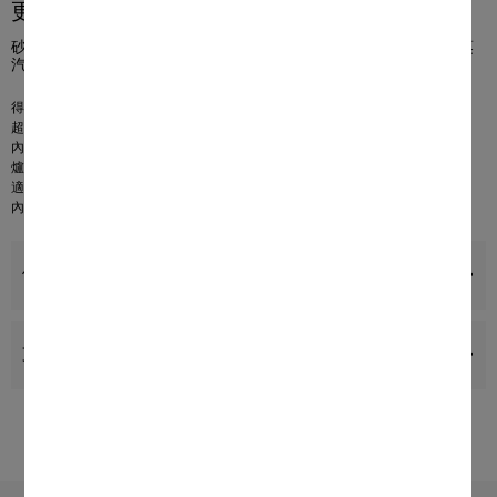
更多產品資訊
砂鍋（20 厘米 / 4 升） 由堅固的優質不銹鋼製成，蓋子帶有側面蒸
汽出口。
得益於 KMDA 優化的蓋子，具有有針對性的側面蒸汽出口
超熱夾層底座，具有出色的熱量分佈
內部秤讓烹飪更輕鬆
爐腔安全溫度高達 240 °C（不含蓋子），把手可能會變熱
適用於所有煮食爐和烹飪用具類型
內含：1 個爐具，1 個蓋子
優點
支援與服務