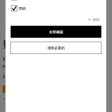
營銷
細節
全部確認
僅限必要的
KMKT 2040-3
砂鍋（20 厘米 / 4 升） 由堅固的優質不銹鋼製成，蓋子帶有側面蒸汽出口。
HK$ 1,650.00
**
前往購買
** 香港零售價