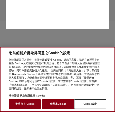
受限於技術變化；不對所提供資訊的準確性承擔任何責任！
請注意，香港地區目前不提供電器聯網工具配件 和 Alexa 功能 。
轉至頁面頂部
您當前關於需徵得同意之Cookie的設定
為確保網站正常運作，美諾使用必要性 Cookie。經您同意後，我們亦會運用非必
要性 Cookie 及追蹤技術進行行銷與分析，包含來自合作夥伴及服務供應商的第三
方 Cookie。這些技術將收集您的網站使用資訊，協助我們個人化並優化您的線上
體驗，同時亦用於廣告個人化服務。 在獨立同意（「完整個人化」）下，我們使
用 Bloomreach Cookie 及其他追蹤技術收集您的使用者行為資訊，並將其與您的
個人檔案關聯，以便透過各類管道更精準地為您展示內容。 選擇「接受所有
Cookie」即表示您同意所有Cookie與技術。若僅需基本Cookie與技術，請選擇
「僅基本Cookie」。更多資訊請參閱「Cookie設定」。您可隨時透過偏好中心變
更同意設定，撤銷未來生效的同意。
法律聲明
網上私隱政策
Cookies
接受所有 Cookie
僅基本Cookie
Cookie設定