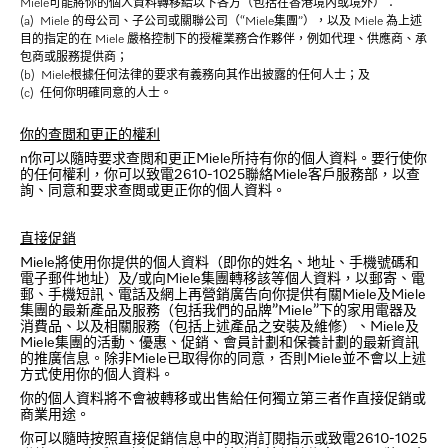
Miele可能將你的個人資料轉移給以下各方（包括在香港境內或境外）：
(a) Miele 的母公司、子公司或關聯公司（“Miele集團”），以及 Miele 為上述
目的指定的在 Miele 嚴格控制下的授權業務合作夥伴，例如代理、供應商、承
包商或服務提供商；
(b) Miele根據任何法律的要求有義務向其作出披露的任何人士；及
(c) 任何你明確同意的人士。
你
的查閲和更正的權
利
n你可以隨時要求查閲和更正Miele所持有你的個人資料。要行使你
的任何權利，你可以致電2610-1025聯絡Miele客戶服務部，以查
詢、同意和要求查閲或更正你的個人資料。
直接促銷
Miele將使用你提供的個人資料（即你的姓名、地址、手機號碼和
電子郵件地址）及/或向Miele集團轉移該等個人資料，以郵寄、電
郵、手機短訊、電話及網上再營銷廣告向你提供有關Miele及Miele
集團的最新產品及服務（包括我們的品牌”Miele”下的家用電器及
消費品、以及相關服務（包括上述產品之安裝及維修）、Miele及
Miele集團的活動、優惠、促銷、會員計劃和保養計劃的最新資訊
的推廣信息。除非Miele已取得你的同意，否則Miele並不會以上述
方式使用你的個人資料。
你的個人資料將不會被轉移或出售給任何獨立第三者作直接促銷或
商業用途。
你可以隨時按照直接促銷信息中的取消訂閱指示或致電2610-1025