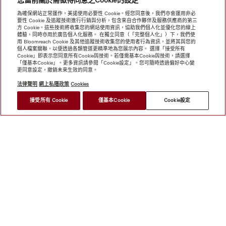
您當前關於需徵得同意之Cookie的設定
為確保網站正常運作，美諾使用必要性 Cookie。經您同意後，我們亦會運用非必
要性 Cookie 及追蹤技術進行行銷與分析，包含來自合作夥伴及服務供應商的第三
方 Cookie。這些技術將收集您的網站使用資訊，協助我們個人化並優化您的線上
體驗，同時亦用於廣告個人化服務。 在獨立同意（「完整個人化」）下，我們使
用 Bloomreach Cookie 及其他追蹤技術收集您的使用者行為資訊，並將其與您的
個人檔案關聯，以便透過各類管道更精準地為您展示內容。 選擇「接受所有
Cookie」即表示您同意所有Cookie與技術。若僅需基本Cookie與技術，請選擇
「僅基本Cookie」。更多資訊請參閱「Cookie設定」。您可隨時透過偏好中心變
更同意設定，撤銷未來生效的同意。
法律聲明
網上私隱政策
Cookies
接受所有 Cookie
僅基本Cookie
Cookie設定
網上商店
新聞快訊
Miele@home
聯絡方式
使用者手冊
關於我們
選擇Miele的原因
Miele 會員
經銷商
建築師與
建造商
供應商
人權
職業
新聞稿
Miele 公司
網上私
隱政策
法律聲明
一般條款及細則
經銷商搜尋
使用條款