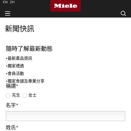
EN
ZH
新聞快訊
隨時了解最新動態
•最新產品資訊
•獨家禮遇
•會員活動
•獨家食譜及專業分享
稱謂*
先生
女士
名字
*
姓氏
*