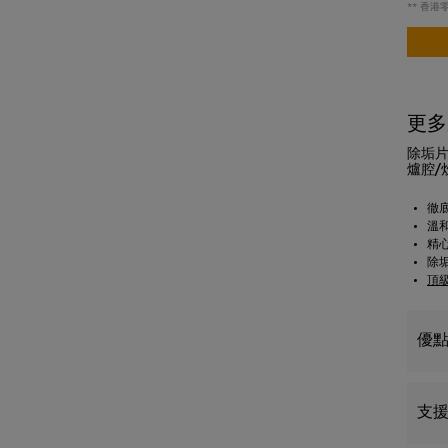
** 香港
更多
除垢片，
爐腔/
徹
溫
精心
除
頂
優
支