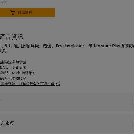
零售價
前往購買
產品資訊
6 片 適用於咖啡機、蒸爐、FashionMaster、帶 Moisture Plus 加濕
炊具。
底去除沉澱和水垢
和除垢，高效清潔
調配 – Miele 特殊配方
垢後無化學物殘留
級電器護理，以確保經久的可靠性能
點
援與服務