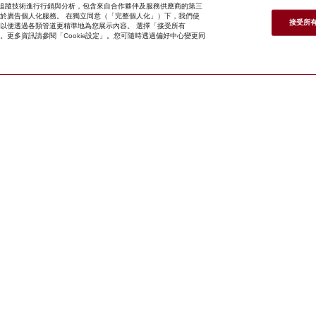
e 及追蹤技術進行行銷與分析，包含來自合作夥伴及服務供應商的第三
亦用於廣告個人化服務。 在獨立同意（「完整個人化」）下，我們使
接受所有 
案關聯，以便透過各類管道更精準地為您展示內容。 選擇「接受所有
kie」。更多資訊請參閱「Cookie設定」。您可隨時透過偏好中心變更同
網上商店
新聞快訊
Miele@home
聯絡方
式
使用者手冊
關於我們
選擇Miele的原
因
Miele 會員
經銷商
建築師與建造商
人權
Miele 公司
網上私隱政策
法律聲明
經銷商搜尋
使用條款