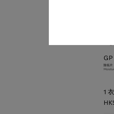
GP 
除垢片，
Moist
1 
HK