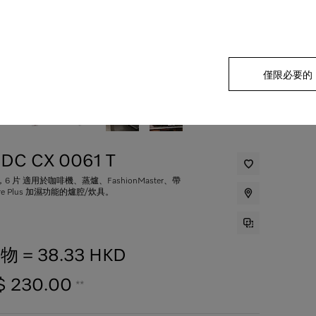
僅限必要的
DC CX 0061 T
6 片 適用於咖啡機、蒸爐、FashionMaster、帶
ure Plus 加濕功能的爐腔/炊具。
衣物 = 38.33 HKD
$ 230.00
**