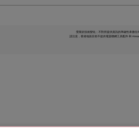
受限於技術變化；不對所提供資訊的準確性承擔任
請注意，香港地區目前不提供電器聯網工具配件 和 Alexa