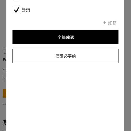
營銷
細節
全部確認
ESPRESSO 4x250g
僅限必要的
Espresso 非常適合製作 Espresso。
1 公斤 = 650.00 HKD
HK$ 650.00
**
前往購買
** 香港零售價
更多產品資訊