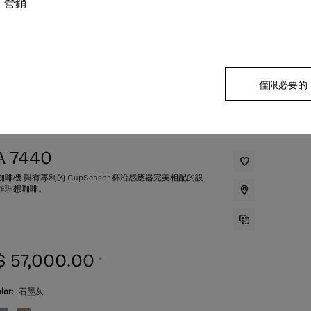
營銷
僅限必要的
A 7440
啡機 與有專利的 CupSensor 杯沿感應器完美相配的設
作理想咖啡。
 57,000.00
*
lor:
石墨灰