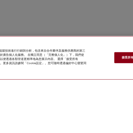
e 及追蹤技術進行行銷與分析，包含來自合作夥伴及服務供應商的第三
亦用於廣告個人化服務。 在獨立同意（「完整個人化」）下，我們使
接受所有 
案關聯，以便透過各類管道更精準地為您展示內容。 選擇「接受所有
kie」。更多資訊請參閱「Cookie設定」。您可隨時透過偏好中心變更同
*
57,000.00
尋找經銷商
網上商店
新聞快訊
Miele@home
聯絡方
式
使用者手冊
關於我們
選擇Miele的原
因
Miele 會員
經銷商
建築師與建造商