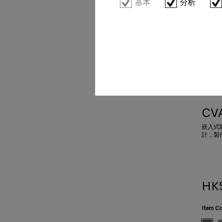
基本
分析
CV
嵌入式咖
計，製
HK$
Item Co