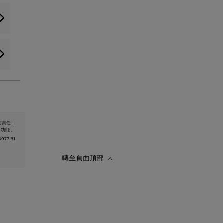
何責任！
 功能 。
977 B1
轉至頁面頂部