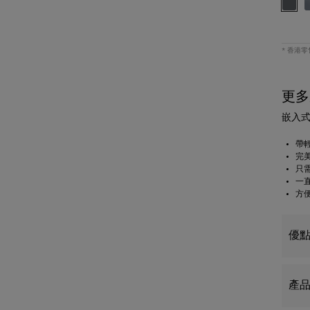
* 香港
更多
嵌入式
帶輕
完
只
一
方
優
產