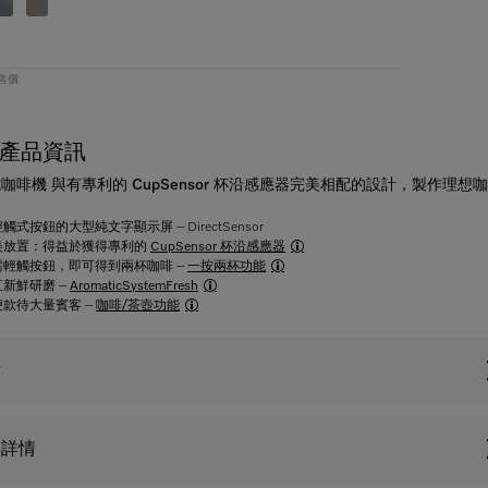
零售價
產品資訊
咖啡機 與有專利的 CupSensor 杯沿感應器完美相配的設計，製作理想
觸式按鈕的大型純文字顯示屏 – DirectSensor
美放置：得益於獲得專利的
CupSensor 杯沿感應器
需輕觸按鈕，即可得到兩杯咖啡 –
一按兩杯功能
直新鮮研磨 –
AromaticSystemFresh
便款待大量賓客 –
咖啡/茶壺功能
點
品詳情