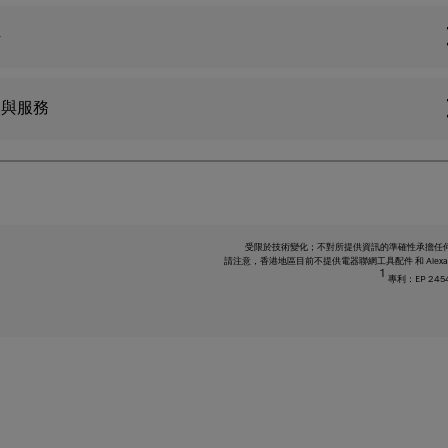
件
援與服務
受限於技術變化；不對所提供資訊的準確性承擔任
請注意，香港地區目前不提供電器聯網工具配件 和 Alexa
1
專利：EP 2454