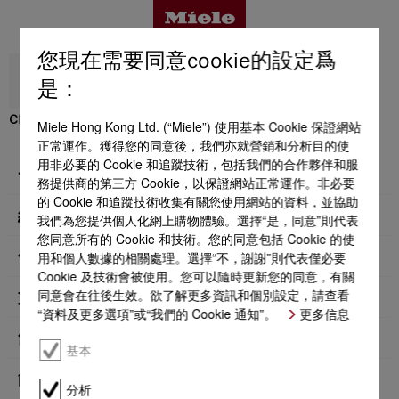
您現在需要同意cookie的設定爲
返回
是：
CM 5310 Silence
Miele Hong Kong Ltd. (“Miele”) 使用基本 Cookie 保證網站
優點
正常運作。獲得您的同意後，我們亦就營銷和分析目的使
用非必要的 Cookie 和追蹤技術，包括我們的合作夥伴和服
一般資料
務提供商的第三方 Cookie，以保證網站正常運作。非必要
的 Cookie 和追蹤技術收集有關您使用網站的資料，並協助
產品詳情
結構類型和設計
我們為您提供個人化網上購物體驗。選擇“是，同意”則代表
您同意所有的 Cookie 和技術。您的同意包括 Cookie 的使
用和個人數據的相關處理。選擇“不，謝謝”則代表僅必要
便利功能
配件
Cookie 及技術會被使用。您可以隨時更新您的同意，有關
同意會在往後生效。欲了解更多資訊和個別設定，請查看
方便使用
“資料及更多選項”或“我們的 Cookie 通知”。
更多信息
支援與服務
飲料
基本
能源效益
分析