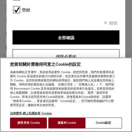
產品詳情 - CM 5310 Silence
清潔便利
營銷
安全
細節
技術數據
全部確認
隨附配件
僅限必要的
可用的顯示語言
您當前關於需徵得同意之Cookie的設定
為確保網站正常運作，美諾使用必要性 Cookie。經您同意後，我們亦會運用非必
要性 Cookie 及追蹤技術進行行銷與分析，包含來自合作夥伴及服務供應商的第三
方 Cookie。這些技術將收集您的網站使用資訊，協助我們個人化並優化您的線上
體驗，同時亦用於廣告個人化服務。 在獨立同意（「完整個人化」）下，我們使
用 Bloomreach Cookie 及其他追蹤技術收集您的使用者行為資訊，並將其與您的
個人檔案關聯，以便透過各類管道更精準地為您展示內容。 選擇「接受所有
Cookie」即表示您同意所有Cookie與技術。若僅需基本Cookie與技術，請選擇
「僅基本Cookie」。更多資訊請參閱「Cookie設定」。您可隨時透過偏好中心變
更同意設定，撤銷未來生效的同意。
法律聲明
網上私隱政策
Cookies
**
接受所有 Cookie
僅基本Cookie
Cookie設定
HK$ 11,980.00
前往購買