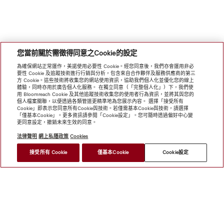
您當前關於需徵得同意之Cookie的設定
為確保網站正常運作，美諾使用必要性 Cookie。經您同意後，我們亦會運用非必
要性 Cookie 及追蹤技術進行行銷與分析，包含來自合作夥伴及服務供應商的第三
方 Cookie。這些技術將收集您的網站使用資訊，協助我們個人化並優化您的線上
體驗，同時亦用於廣告個人化服務。 在獨立同意（「完整個人化」）下，我們使
用 Bloomreach Cookie 及其他追蹤技術收集您的使用者行為資訊，並將其與您的
個人檔案關聯，以便透過各類管道更精準地為您展示內容。 選擇「接受所有
Cookie」即表示您同意所有Cookie與技術。若僅需基本Cookie與技術，請選擇
「僅基本Cookie」。更多資訊請參閱「Cookie設定」。您可隨時透過偏好中心變
更同意設定，撤銷未來生效的同意。
法律聲明
網上私隱政策
Cookies
接受所有 Cookie
僅基本Cookie
Cookie設定
網上商店
新聞快訊
Miele@home
聯絡方式
使用者手冊