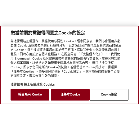
您當前關於需徵得同意之Cookie的設定
為確保網站正常運作，美諾使用必要性 Cookie。經您同意後，我們亦會運用非必
要性 Cookie 及追蹤技術進行行銷與分析，包含來自合作夥伴及服務供應商的第三
方 Cookie。這些技術將收集您的網站使用資訊，協助我們個人化並優化您的線上
體驗，同時亦用於廣告個人化服務。 在獨立同意（「完整個人化」）下，我們使
用 Bloomreach Cookie 及其他追蹤技術收集您的使用者行為資訊，並將其與您的
個人檔案關聯，以便透過各類管道更精準地為您展示內容。 選擇「接受所有
Cookie」即表示您同意所有Cookie與技術。若僅需基本Cookie與技術，請選擇
「僅基本Cookie」。更多資訊請參閱「Cookie設定」。您可隨時透過偏好中心變
更同意設定，撤銷未來生效的同意。
法律聲明
網上私隱政策
Cookies
接受所有 Cookie
僅基本Cookie
Cookie設定
網上商店
新聞快訊
Miele@home
聯絡方式
使用者手冊