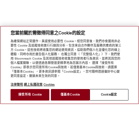
您當前關於需徵得同意之Cookie的設定
為確保網站正常運作，美諾使用必要性 Cookie。經您同意後，我們亦會運用非必
要性 Cookie 及追蹤技術進行行銷與分析，包含來自合作夥伴及服務供應商的第三
方 Cookie。這些技術將收集您的網站使用資訊，協助我們個人化並優化您的線上
體驗，同時亦用於廣告個人化服務。 在獨立同意（「完整個人化」）下，我們使
用 Bloomreach Cookie 及其他追蹤技術收集您的使用者行為資訊，並將其與您的
個人檔案關聯，以便透過各類管道更精準地為您展示內容。 選擇「接受所有
Cookie」即表示您同意所有Cookie與技術。若僅需基本Cookie與技術，請選擇
「僅基本Cookie」。更多資訊請參閱「Cookie設定」。您可隨時透過偏好中心變
更同意設定，撤銷未來生效的同意。
法律聲明
網上私隱政策
Cookies
接受所有 Cookie
僅基本Cookie
Cookie設定
網上商店
新聞快訊
Miele@home
聯絡方式
使用者手冊