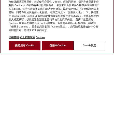
為確保網站正常運作，美諾使用必要性 Cookie。經您同意後，我們亦會運用非必
要性 Cookie 及追蹤技術進行行銷與分析，包含來自合作夥伴及服務供應商的第三
方 Cookie。這些技術將收集您的網站使用資訊，協助我們個人化並優化您的線上
體驗，同時亦用於廣告個人化服務。 在獨立同意（「完整個人化」）下，我們使
用 Bloomreach Cookie 及其他追蹤技術收集您的使用者行為資訊，並將其與您的
個人檔案關聯，以便透過各類管道更精準地為您展示內容。 選擇「接受所有
Cookie」即表示您同意所有Cookie與技術。若僅需基本Cookie與技術，請選擇
「僅基本Cookie」。更多資訊請參閱「Cookie設定」。您可隨時透過偏好中心變
更同意設定，撤銷未來生效的同意。
法律聲明
網上私隱政策
Cookies
接受所有 Cookie
僅基本Cookie
Cookie設定
網上商店
新聞快訊
Miele@home
聯絡方式
使用者手冊
關於我們
選擇Miele的原因
Miele 會員
經銷商
建築師與
建造商
供應商
人權
職業
新聞稿
Miele 公司
網上私
隱政策
法律聲明
一般條款及細則
經銷商搜尋
使用條款