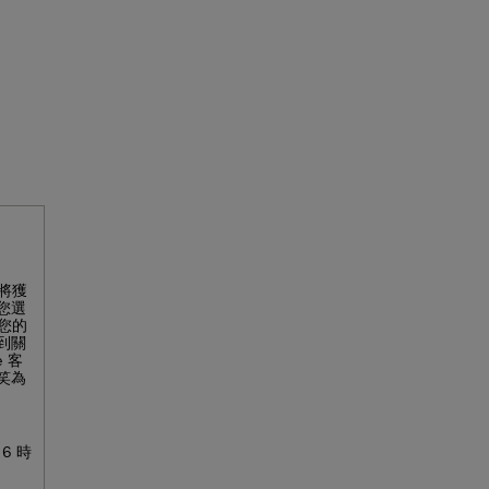
您將獲
您選
到您的
到關
 客
笑為
6 時