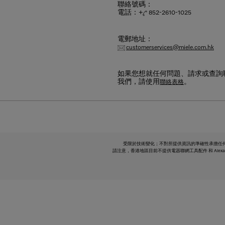
聯絡號碼：
電話：+
852-2610-1025
電郵地址：
customerservices@miele.com.hk
如果您想就任何問題、請求或查詢
我們，請使用
。
聯絡表格
受限於技術變化；不對所提供資訊的準確性承擔任
請注意，香港地區目前不提供電器聯網工具配件 和 Alexa