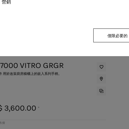
營銷
僅限必要的
 7000 VITRO GRGR
件 用於改裝廚房櫥櫃上的嵌入系列手柄。
$ 3,600.00
*
零售價