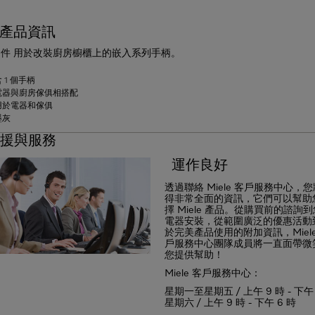
產品資訊
件 用於改裝廚房櫥櫃上的嵌入系列手柄。
 1 個手柄
電器與廚房傢俱相搭配
用於電器和傢俱
墨灰
援與服務
運作良好
透過聯絡 Miele 客戶服務中心，
得非常全面的資訊，它們可以幫助
擇 Miele 產品。從購買前的諮詢
電器安裝，從範圍廣泛的優惠活動
於完美產品使用的附加資訊，Miele
戶服務中心團隊成員將一直面帶微
您提供幫助！
Miele 客戶服務中心：
星期一至星期五 / 上午 9 時 - 下午 
星期六 / 上午 9 時 - 下午 6 時