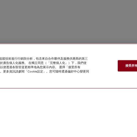
e 及追蹤技術進行行銷與分析，包含來自合作夥伴及服務供應商的第三
亦用於廣告個人化服務。 在獨立同意（「完整個人化」）下，我們使
接受所有 
案關聯，以便透過各類管道更精準地為您展示內容。 選擇「接受所有
kie」。更多資訊請參閱「Cookie設定」。您可隨時透過偏好中心變更同
*
3,600.00
尋找經銷商
網上商店
新聞快訊
Miele@home
聯絡方
式
使用者手冊
關於我們
選擇Miele的原