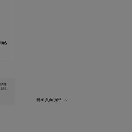
聯絡
何責任！
 功能 。
轉至頁面頂部