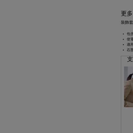
更多
裝飾套
包含
使
適
石
支