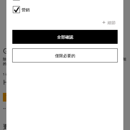
營銷
細節
全部確認
GP DC CX 0061 T
僅限必要的
除垢片，6 片 適用於咖啡機、蒸爐、FashionMaster、帶 Moisture Plus 加濕功能
的爐腔/炊具。
1 衣物 = 38.33 HKD
HK$ 230.00
**
前往購買
** 香港零售價
更多產品資訊