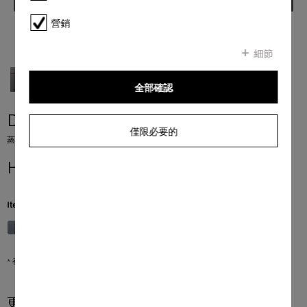
營銷
細節
全部確認
DGM 7840
僅限必要的
蒸爐連微波爐 通過聯網、菜單烹調和 M Touch 實現健康烹調和快速加熱。
HK$ 75,000.00
*
Item Color:
石墨灰
* 香港零售價
更多產品資訊