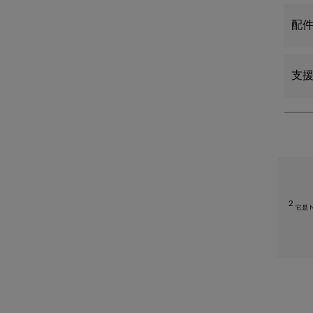
配
支
2
它是 