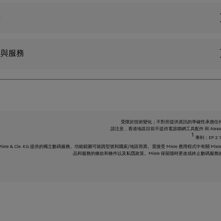
件
援與服務
受限於技術變化；不對所提供資訊的準確性承擔任
請注意，香港地區目前不提供電器聯網工具配件 和 Alexa
1
專利：EP 2 1
Miele & Cie. KG 提供的獨立數碼服務。功能範圍可能因型號和國家/地區而異。需接受 Miele 應用程式中有關 Miel
品和服務的條款和條件以及私隱政策。Miele 保留隨時更改或終止數碼服務