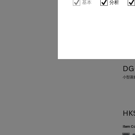
基本
分析
DG
小型蒸
HK
Item Co