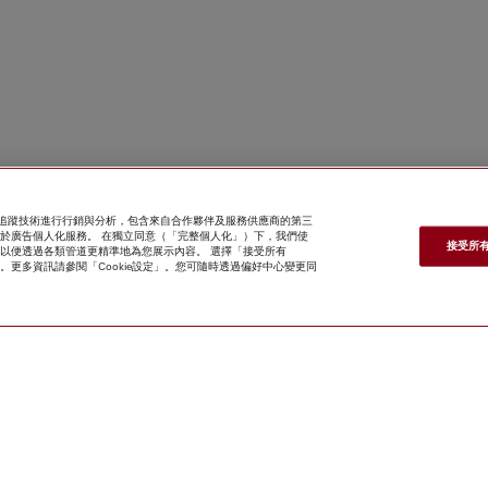
e 及追蹤技術進行行銷與分析，包含來自合作夥伴及服務供應商的第三
亦用於廣告個人化服務。 在獨立同意（「完整個人化」）下，我們使
接受所有 
案關聯，以便透過各類管道更精準地為您展示內容。 選擇「接受所有
kie」。更多資訊請參閱「Cookie設定」。您可隨時透過偏好中心變更同
*
55,000.00
尋找經銷商
網上商店
新聞快訊
Miele@home
聯絡方