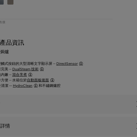
零售價
產品資訊
蒸焗爐
輕觸式按鈕的大型清晰文字顯示屏 –
DirectSensor
完美 –
DualSteam 技術
內嫩 –
混合烹煮
方便 – 水箱位於
自動面板後面
清潔 —
HydroClean
和不鏽鋼爐腔
點
品詳情