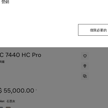
營銷
僅限必要的
C 7440 HC Pro
焗爐
$ 55,000.00
*
lor:
石墨灰