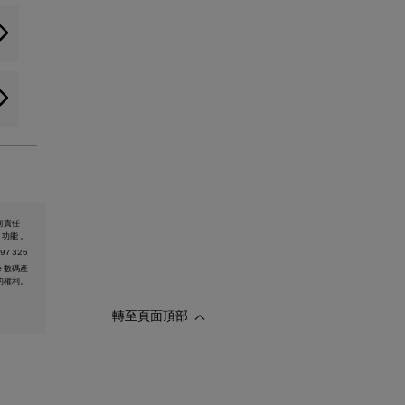
何責任！
 功能 。
97 326
e 數碼產
的權利。
轉至頁面頂部