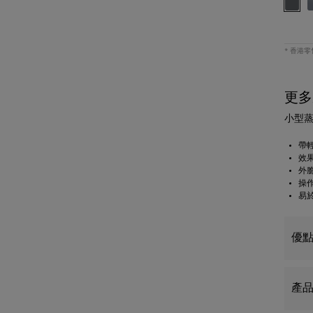
* 香港
更多
小型
帶
效果
外脆
操作
易於
優
產