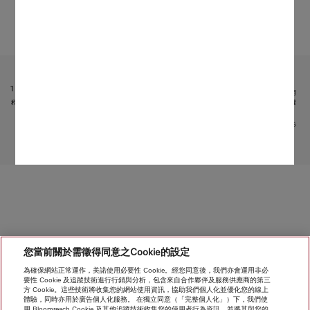
受限於技術變化；不對所提供資訊的準確性承擔任何責任！
請注意，香港地區目前不提供電器聯網工具配件 和 Alexa 功能 。
1
它是 Miele & Cie. KG 提供的獨立數碼服務。功能範圍可能因型號和國家/地區而異。需接受 Miele 應用
程式中有關 Miele 數碼產品和服務的條款和條件以及私隱政策。Miele 保留隨時更改或終止數碼服務的權
利。
2
專利：EP 2 197 326
轉至頁面頂部
您當前關於需徵得同意之Cookie的設定
為確保網站正常運作，美諾使用必要性 Cookie。經您同意後，我們亦會運用非必
要性 Cookie 及追蹤技術進行行銷與分析，包含來自合作夥伴及服務供應商的第三
方 Cookie。這些技術將收集您的網站使用資訊，協助我們個人化並優化您的線上
體驗，同時亦用於廣告個人化服務。 在獨立同意（「完整個人化」）下，我們使
用 Bloomreach Cookie 及其他追蹤技術收集您的使用者行為資訊，並將其與您的