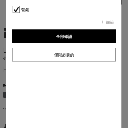
營銷
細節
全部確認
DGC 7840 HC Pro
僅限必要的
小型蒸焗爐
HK$ 78,000.00
*
Item Color:
不銹鋼/Clean Steel
* 香港零售價
更多產品資訊