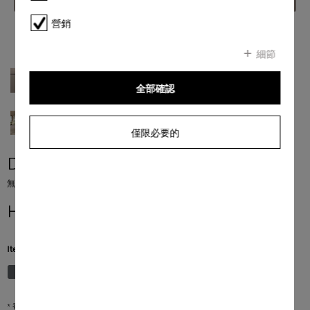
營銷
細節
全部確認
僅限必要的
DGC 7840 HCX Pro
無手柄設計的小型蒸焗爐
HK$ 80,000.00
*
Item Color:
珍珠米色
* 香港零售價