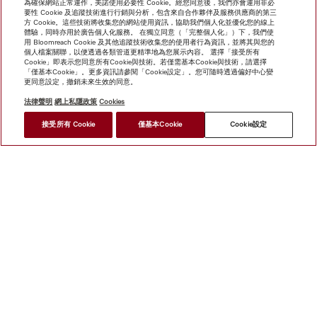
為確保網站正常運作，美諾使用必要性 Cookie。經您同意後，我們亦會運用非必
要性 Cookie 及追蹤技術進行行銷與分析，包含來自合作夥伴及服務供應商的第三
方 Cookie。這些技術將收集您的網站使用資訊，協助我們個人化並優化您的線上
體驗，同時亦用於廣告個人化服務。 在獨立同意（「完整個人化」）下，我們使
用 Bloomreach Cookie 及其他追蹤技術收集您的使用者行為資訊，並將其與您的
個人檔案關聯，以便透過各類管道更精準地為您展示內容。 選擇「接受所有
Cookie」即表示您同意所有Cookie與技術。若僅需基本Cookie與技術，請選擇
「僅基本Cookie」。更多資訊請參閱「Cookie設定」。您可隨時透過偏好中心變
更同意設定，撤銷未來生效的同意。
法律聲明
網上私隱政策
Cookies
*
接受所有 Cookie
僅基本Cookie
Cookie設定
HK$ 80,000.00
尋找經銷商
網上商店
新聞快訊
Miele@home
聯絡方式
使用者手冊
關於我們
選擇Miele的原因
Miele 會員
經銷商
建築師與
建造商
人權
Miele 公司
網上私隱政策
法律聲明
經銷商
搜尋
使用條款