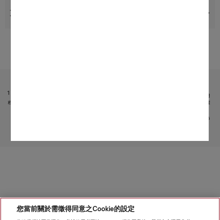
支援與服務
受限於技術變化；不對所提供資訊的準確性承擔任何責任！
請注意，香港地區目前不提供電器聯網工具配件 和 Alexa 功能 。
1
它是 Miele & Cie. KG 提供的獨立數碼服務。功能範圍可能因型號和國家/地區而異。需接受 Miele 應用
程式中有關 Miele 數碼產品和服務的條款和條件以及私隱政策。Miele 保留隨時更改或終止數碼服務的權
利。
2
專利：EP 2 197 326
轉至頁面頂部
您當前關於需徵得同意之Cookie的設定