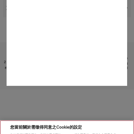
支援與服務
受限於技術變化；不對所提供資訊的準確性承擔任何責任！
請注意，香港地區目前不提供電器聯網工具配件 和 Alexa 功能 。
1
專利：EP 2 197 326
2
它是 Miele & Cie. KG 提供的獨立數碼服務。功能範圍可能因型號和國家/地區而異。需接受 Miele 應用
程式中有關 Miele 數碼產品和服務的條款和條件以及私隱政策。Miele 保留隨時更改或終止數碼服務的權
利。
轉至頁面頂部
您當前關於需徵得同意之Cookie的設定