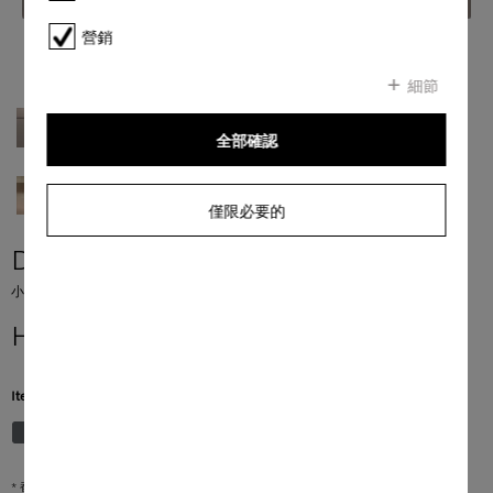
營銷
細節
全部確認
僅限必要的
DGC 7440 HC Pro
小型蒸焗爐
HK$ 55,000.00
*
Item Color:
珍珠米色
* 香港零售價