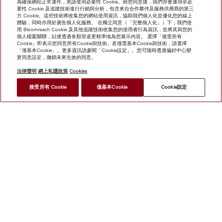
為確保網站正常運作，美諾使用必要性 Cookie。經您同意後，我們亦會運用非必
要性 Cookie 及追蹤技術進行行銷與分析，包含來自合作夥伴及服務供應商的第三
方 Cookie。這些技術將收集您的網站使用資訊，協助我們個人化並優化您的線上
體驗，同時亦用於廣告個人化服務。 在獨立同意（「完整個人化」）下，我們使
用 Bloomreach Cookie 及其他追蹤技術收集您的使用者行為資訊，並將其與您的
個人檔案關聯，以便透過各類管道更精準地為您展示內容。 選擇「接受所有
Cookie」即表示您同意所有Cookie與技術。若僅需基本Cookie與技術，請選擇
「僅基本Cookie」。更多資訊請參閱「Cookie設定」。您可隨時透過偏好中心變
更同意設定，撤銷未來生效的同意。
法律聲明
網上私隱政策
Cookies
*
接受所有 Cookie
僅基本Cookie
Cookie設定
HK$ 55,000.00
尋找經銷商
網上商店
新聞快訊
Miele@home
聯絡方式
使用者手冊
關於我們
選擇Miele的原因
Miele 會員
經銷商
建築師與
建造商
人權
Miele 公司
網上私隱政策
法律聲明
經銷商
搜尋
使用條款