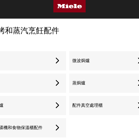
烤和蒸汽烹飪配件
微波焗爐
蒸焗爐
爐
配件真空處理櫃
碟機和食物保溫櫃配件