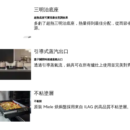
三明治底座
超熱底座可實現最佳烹調效果
多虧了超熱三明治底座，熱量得到最佳分配，從而節
源。
引導式蒸汽出口
蓋子關閉時側邊蒸氣出口
透過引導蒸氣流，鍋具可在所有爐灶上使用並完美對
不粘塗層
不黏附
原裝 Miele 烘焗盤採用來自 ILAG 的高品質不粘塗層