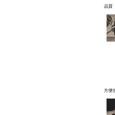
品質
方便