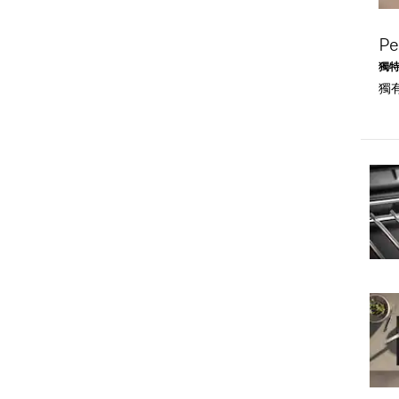
P
獨
獨有