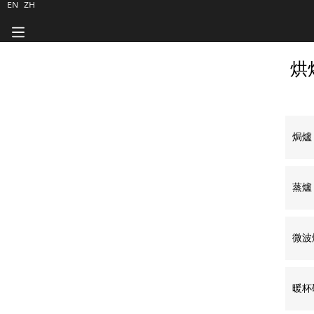
EN
ZH
烘
焗爐
蒸爐
微波
暖杯