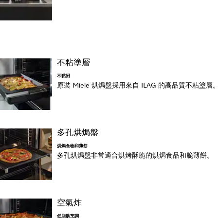
不粘塗層
不黏附
原裝 Miele 烘焗盤採用來自 ILAG 的高品質不粘塗層
多孔烘焗盤
烘焗食物和薄餅
多孔烘焗盤非常適合烘烤酥脆的烘焗食品和脆薄餅。
空氣炸
低脂肪烹調